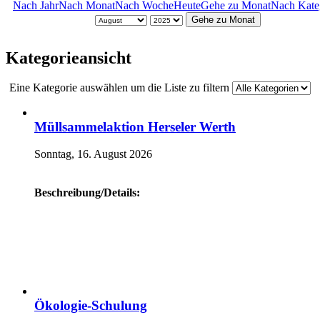
Nach Jahr
Nach Monat
Nach Woche
Heute
Gehe zu Monat
Nach Kate
Gehe zu Monat
Kategorieansicht
Eine Kategorie auswählen um die Liste zu filtern
Müllsammelaktion Herseler Werth
Sonntag, 16. August 2026
Beschreibung/Details:
Ökologie-Schulung