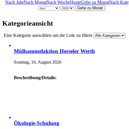
Nach Jahr
Nach Monat
Nach Woche
Heute
Gehe zu Monat
Nach Kate
Gehe zu Monat
Kategorieansicht
Eine Kategorie auswählen um die Liste zu filtern
Müllsammelaktion Herseler Werth
Sonntag, 16. August 2026
Beschreibung/Details:
Ökologie-Schulung