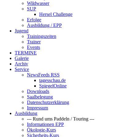
Wildwasser
SUP
Hersel Challenge
Erfolge
Ausbildung / EPP
Jugend
Trainingszeiten
Trainer
Events
TERMINE
Galerie
Archiv
Service
NewsFeeds RSS
tagesschau.de
SpiegelOnline
Downloads
Saalbelegung
Datenschutzerklärung
Impressum
Ausbildung
--- Rund ums Paddeln / Touring ---
Informationen EPP
Ökologie-Kurs
Sicherheits-Kurs