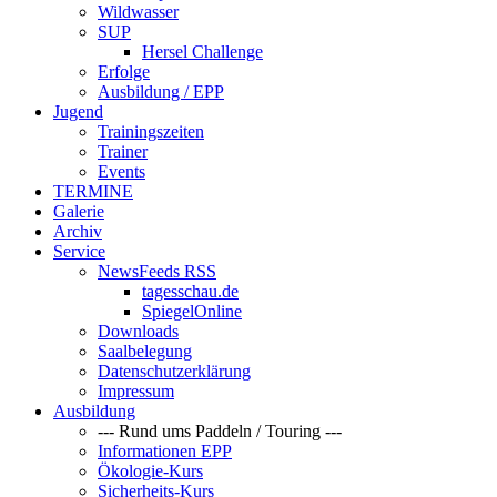
Wildwasser
SUP
Hersel Challenge
Erfolge
Ausbildung / EPP
Jugend
Trainingszeiten
Trainer
Events
TERMINE
Galerie
Archiv
Service
NewsFeeds RSS
tagesschau.de
SpiegelOnline
Downloads
Saalbelegung
Datenschutzerklärung
Impressum
Ausbildung
--- Rund ums Paddeln / Touring ---
Informationen EPP
Ökologie-Kurs
Sicherheits-Kurs