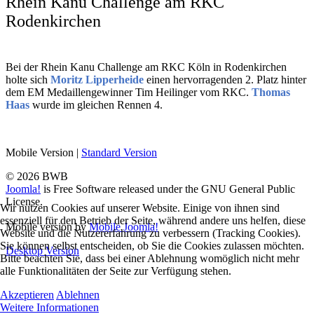
Rhein Kanu Challenge am RKC
Rodenkirchen
Bei der Rhein Kanu Challenge am RKC Köln in Rodenkirchen
holte sich
Moritz Lipperheide
einen hervorragenden 2. Platz hinter
dem EM Medaillengewinner Tim Heilinger vom RKC.
Thomas
Haas
wurde im gleichen Rennen 4.
Mobile Version
|
Standard Version
© 2026 BWB
Joomla!
is Free Software released under the GNU General Public
License.
Wir nutzen Cookies auf unserer Website. Einige von ihnen sind
essenziell für den Betrieb der Seite, während andere uns helfen, diese
Mobile version by
Mobile Joomla!
Website und die Nutzererfahrung zu verbessern (Tracking Cookies).
Sie können selbst entscheiden, ob Sie die Cookies zulassen möchten.
Desktop Version
Bitte beachten Sie, dass bei einer Ablehnung womöglich nicht mehr
alle Funktionalitäten der Seite zur Verfügung stehen.
Akzeptieren
Ablehnen
Weitere Informationen