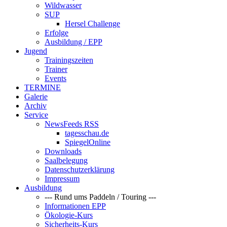
Wildwasser
SUP
Hersel Challenge
Erfolge
Ausbildung / EPP
Jugend
Trainingszeiten
Trainer
Events
TERMINE
Galerie
Archiv
Service
NewsFeeds RSS
tagesschau.de
SpiegelOnline
Downloads
Saalbelegung
Datenschutzerklärung
Impressum
Ausbildung
--- Rund ums Paddeln / Touring ---
Informationen EPP
Ökologie-Kurs
Sicherheits-Kurs