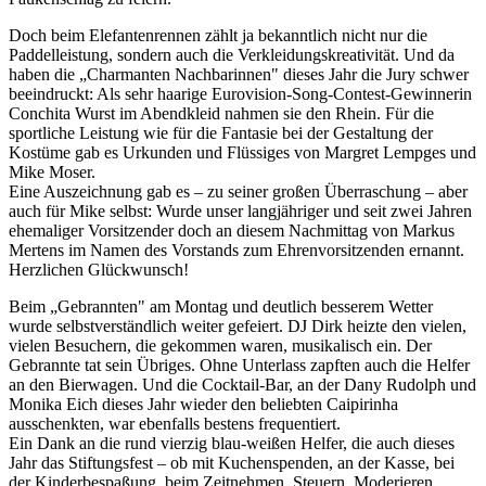
Doch beim Elefantenrennen zählt ja bekanntlich nicht nur die
Paddelleistung, sondern auch die Verkleidungskreativität. Und da
haben die „Charmanten Nachbarinnen" dieses Jahr die Jury schwer
beeindruckt: Als sehr haarige Eurovision-Song-Contest-Gewinnerin
Conchita Wurst im Abendkleid nahmen sie den Rhein. Für die
sportliche Leistung wie für die Fantasie bei der Gestaltung der
Kostüme gab es Urkunden und Flüssiges von Margret Lempges und
Mike Moser.
Eine Auszeichnung gab es – zu seiner großen Überraschung – aber
auch für Mike selbst: Wurde unser langjähriger und seit zwei Jahren
ehemaliger Vorsitzender doch an diesem Nachmittag von Markus
Mertens im Namen des Vorstands zum Ehrenvorsitzenden ernannt.
Herzlichen Glückwunsch!
Beim „Gebrannten" am Montag und deutlich besserem Wetter
wurde selbstverständlich weiter gefeiert. DJ Dirk heizte den vielen,
vielen Besuchern, die gekommen waren, musikalisch ein. Der
Gebrannte tat sein Übriges. Ohne Unterlass zapften auch die Helfer
an den Bierwagen. Und die Cocktail-Bar, an der Dany Rudolph und
Monika Eich dieses Jahr wieder den beliebten Caipirinha
ausschenkten, war ebenfalls bestens frequentiert.
Ein Dank an die rund vierzig blau-weißen Helfer, die auch dieses
Jahr das Stiftungsfest – ob mit Kuchenspenden, an der Kasse, bei
der Kinderbespaßung, beim Zeitnehmen, Steuern, Moderieren,