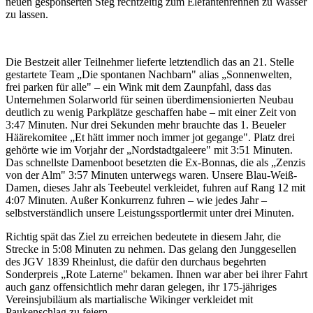
neuen gesponserten Steg rechtzeitig zum Elefantenrennen zu Wasser
zu lassen.
Die Bestzeit aller Teilnehmer lieferte letztendlich das an 21. Stelle
gestartete Team „Die spontanen Nachbarn" alias „Sonnenwelten,
frei parken für alle" – ein Wink mit dem Zaunpfahl, dass das
Unternehmen Solarworld für seinen überdimensionierten Neubau
deutlich zu wenig Parkplätze geschaffen habe – mit einer Zeit von
3:47 Minuten. Nur drei Sekunden mehr brauchte das 1. Beueler
Häärekomitee „Et hätt immer noch immer jot gegange". Platz drei
gehörte wie im Vorjahr der „Nordstadtgaleere" mit 3:51 Minuten.
Das schnellste Damenboot besetzten die Ex-Bonnas, die als „Zenzis
von der Alm" 3:57 Minuten unterwegs waren. Unsere Blau-Weiß-
Damen, dieses Jahr als Teebeutel verkleidet, fuhren auf Rang 12 mit
4:07 Minuten. Außer Konkurrenz fuhren – wie jedes Jahr –
selbstverständlich unsere Leistungssportlermit unter drei Minuten.
Richtig spät das Ziel zu erreichen bedeutete in diesem Jahr, die
Strecke in 5:08 Minuten zu nehmen. Das gelang den Junggesellen
des JGV 1839 Rheinlust, die dafür den durchaus begehrten
Sonderpreis „Rote Laterne" bekamen. Ihnen war aber bei ihrer Fahrt
auch ganz offensichtlich mehr daran gelegen, ihr 175-jähriges
Vereinsjubiläum als martialische Wikinger verkleidet mit
Paukenschlag zu feiern.