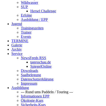
Wildwasser
SUP
Hersel Challenge
Erfolge
Ausbildung / EPP
Jugend
Trainingszeiten
Trainer
Events
TERMINE
Galerie
Archiv
Service
NewsFeeds RSS
tagesschau.de
SpiegelOnline
Downloads
Saalbelegung
Datenschutzerklärung
Impressum
Ausbildung
--- Rund ums Paddeln / Touring ---
Informationen EPP
Ökologie-Kurs
Sicherheits-Kurs