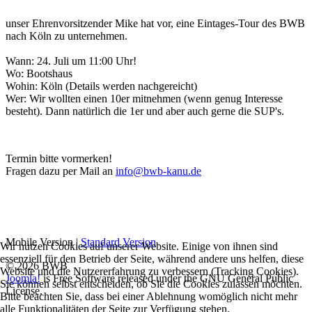
unser Ehrenvorsitzender Mike hat vor, eine Eintages-Tour des BWB
nach Köln zu unternehmen.
Wann: 24. Juli um 11:00 Uhr!
Wo: Bootshaus
Wohin: Köln (Details werden nachgereicht)
Wer: Wir wollten einen 10er mitnehmen (wenn genug Interesse
besteht). Dann natürlich die 1er und aber auch gerne die SUP's.
Termin bitte vormerken!
Fragen dazu per Mail an
info​
@
​bwb-kanu.de
Mobile Version
|
Standard Version
Wir nutzen Cookies auf unserer Website. Einige von ihnen sind
essenziell für den Betrieb der Seite, während andere uns helfen, diese
© 2026 BWB
Website und die Nutzererfahrung zu verbessern (Tracking Cookies).
Joomla!
is Free Software released under the GNU General Public
Sie können selbst entscheiden, ob Sie die Cookies zulassen möchten.
License.
Bitte beachten Sie, dass bei einer Ablehnung womöglich nicht mehr
alle Funktionalitäten der Seite zur Verfügung stehen.