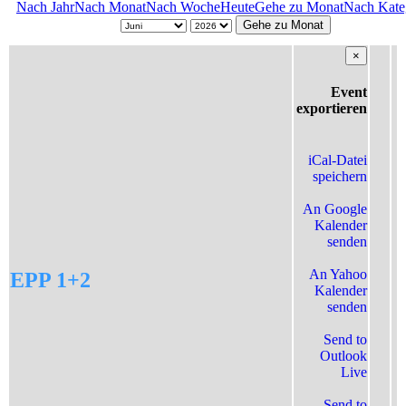
Nach Jahr
Nach Monat
Nach Woche
Heute
Gehe zu Monat
Nach Kate
Gehe zu Monat
×
Event
exportieren
iCal-Datei
speichern
An Google
Kalender
senden
An Yahoo
EPP 1+2
Kalender
senden
Send to
Outlook
Live
Send to