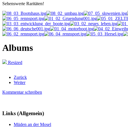
Sehenswerte Raritäten!
Albums
Resized
AdmirorGallery 5.0.0
, author/s
Vasiljevski
&
Kekeljevic
.
Zurück
Weiter
Kommentar schreiben
Links (Allgemein)
Müden an der Mosel