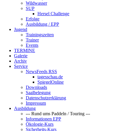
Wildwasser
SUP
Hersel Challenge
Erfolge
Ausbildung / EPP
Jugend
Trainingszeiten
Trainer
Events
TERMINE
Galerie
Archiv
Service
NewsFeeds RSS
tagesschau.de
SpiegelOnline
Downloads
Saalbelegung
Datenschutzerklärung
Impressum
Ausbildung
--- Rund ums Paddeln / Touring ---
Informationen EPP
Ökologie-Kurs
Sicherheits-Kurs