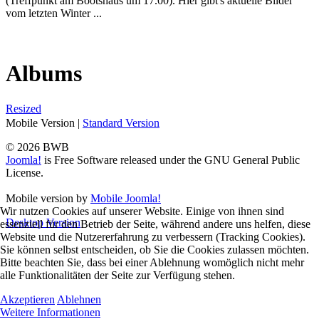
(Treffpunkt am Bootshaus um 17.00). Hier gibt's aktuelle Bilder
vom letzten Winter ...
Albums
Resized
Mobile Version
|
Standard Version
AdmirorGallery 5.0.0
, author/s
Vasiljevski
&
Kekeljevic
.
© 2026 BWB
Joomla!
is Free Software released under the GNU General Public
License.
Mobile version by
Mobile Joomla!
Wir nutzen Cookies auf unserer Website. Einige von ihnen sind
Desktop Version
essenziell für den Betrieb der Seite, während andere uns helfen, diese
Website und die Nutzererfahrung zu verbessern (Tracking Cookies).
Sie können selbst entscheiden, ob Sie die Cookies zulassen möchten.
Bitte beachten Sie, dass bei einer Ablehnung womöglich nicht mehr
alle Funktionalitäten der Seite zur Verfügung stehen.
Akzeptieren
Ablehnen
Weitere Informationen