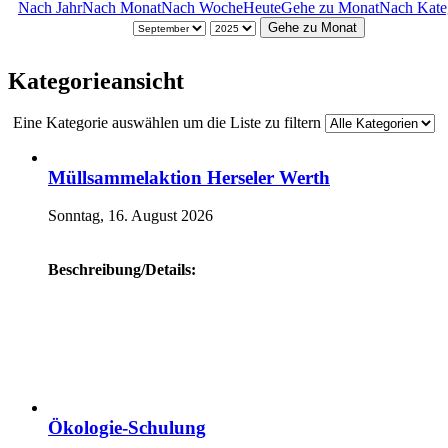
Nach Jahr
Nach Monat
Nach Woche
Heute
Gehe zu Monat
Nach Kate
Gehe zu Monat
Kategorieansicht
Eine Kategorie auswählen um die Liste zu filtern
Müllsammelaktion Herseler Werth
Sonntag, 16. August 2026
Beschreibung/Details:
Ökologie-Schulung